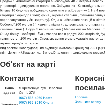
Продаж 1 кімнатнатної квартири в новобудові 48.7 метрів 4 поверх
у просторі. Індивідуальне опалення. Забудовник - Крюківбудтехмонт
більше 10 будинків побудовано саме ним в м.Кременчук ). На 4 пов
квартири : коридор ( хол); кухня , окрема спальня , суміжний санву
перепланування у 2к. квартиру). Одна з найкращих локацій в місті 
Соборної 200 метрів ( 1 хвилина пішки ) , до центрального парку та
хвилини пішки ). Поруч 2 великі маркеті ( Маркет опт на Маслова , т
Ощад банку , кав?ярні , Eva , Аврора все в радіусі 200 метрів від б
транспорту - 200 метрів . Строк введення в експлуатацію листопад
окремо придбати паркінг.
Вид обєкта: Новобудова;Тип будинку: Житловий фонд від 2021 р.;Рі
стін: Цегляний;Клас житла: Бізнес;Опалення: Індивідуальне газове;Р
Об'єкт на карті
Контакти
Корисні
посила
Наша
м.Кременчук, вул. Небесної
адреса
Сотні, 27б
Головна
(067) 533-4260 Настя
Залишити заявку
(067) 983-9510 Олена
Телефони