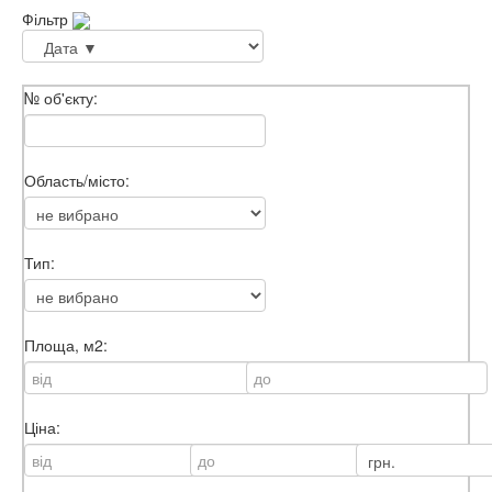
Фільтр
№ об'єкту:
Область/місто:
Тип:
Площа, м2:
Ціна: