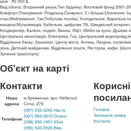
ціна - 85 000 $..
Вид обєкта: Вторинний ринок;Тип будинку: Житловий фонд 2001-201
Комфорт;Планування: Роздільна;Cанвузол: 2 і більше;Опалення: І
стан;Меблювання: Так;Побутова техніка: Холодильник, Варильна п
машина;Мультимедіа: Кабельне, цифрове ТБ, Швидкісний інтернет, 
Кондиціонер, Балкон, лоджія, Ванна, Ліфт, Меблі на кухні, Душова к
Центральна каналізація, Електрика, Газ, Центральний водопровід;І
Відділення банку, банкомат, Центр міста, Аптека, Лікарня, полікліні
зона, Дитячий майданчик, Відділення пошти, Ресторан, кафе, Школа
Зупинка транспорту;
Об'єкт на карті
Контакти
Корисні
посила
Наша
м.Кременчук, вул. Небесної
адреса
Сотні, 27б
Головна
(067) 533-4260 Настя
Залишити заявку
(067) 983-9510 Олена
Телефони
Контакти
(098) 850-1951 Юлія
(096) 540-5526 Віка