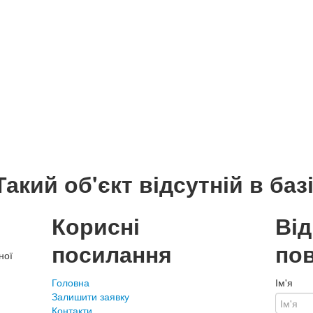
Такий об'єкт відсутній в базі
Корисні
Ві
посилання
по
ної
Головна
Ім'я
Залишити заявку
Контакти