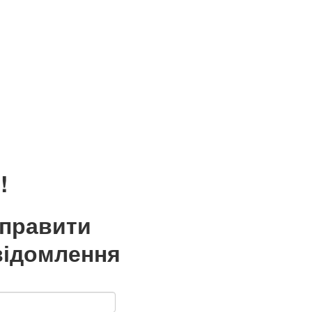
!
дправити
відомлення