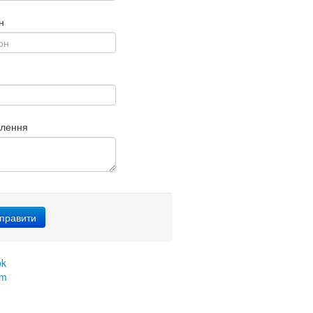
н
млення
ok
am