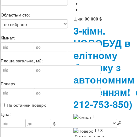
Область/місто:
Ціна:
90 000 $
3-кімн.
Кімнат:
НОВОБУД в
елітному
Площа загальна, м2:
будинку з
автономним
Поверх:
опаленням!
212-753-850)
Не останній поверх
Ціна:
1
2
100 / - / 35 м
1 / 3
ID
212-753-850