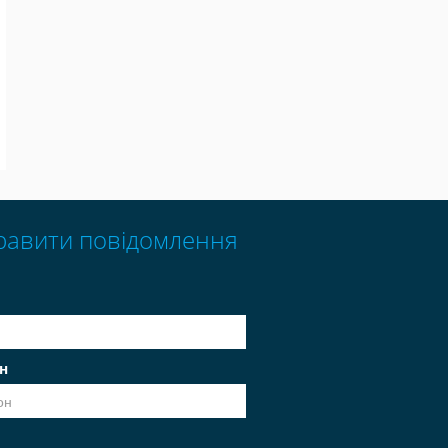
равити повідомлення
н