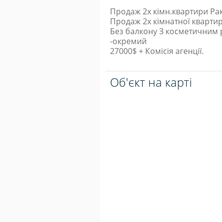
Продаж 2х кімн.квартири Ра
Продаж 2х кімнатної квартир
Без балкону З косметичним 
-окремий
27000$ + Комісія агенції.
Об'єкт на карті