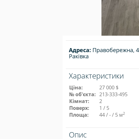
Адреса:
Правобережна, 44
Раківка
Характеристики
Ціна:
27 000 $
№ об'єкта:
213-333-495
Кімнат:
2
Поверх:
1 / 5
2
Площа:
44 / - / 5 м
Опис