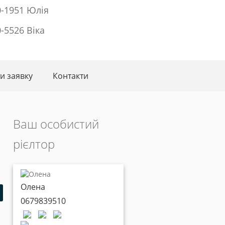
0-1951 Юлія
0-5526 Віка
и заявку
Контакти
Ваш особистий
рієлтор
Олена
0679839510