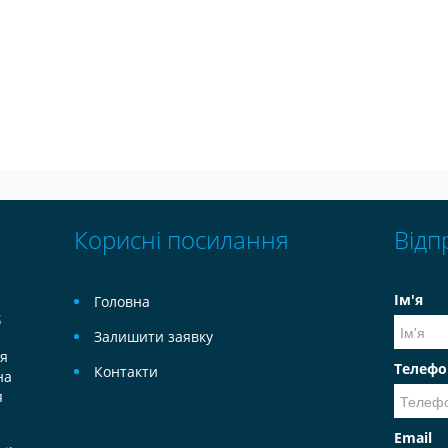
Корисні посилання
Відп
Ім'я
Головна
б
Залишити заявку
тя
Телефо
Контакти
на
я
Email