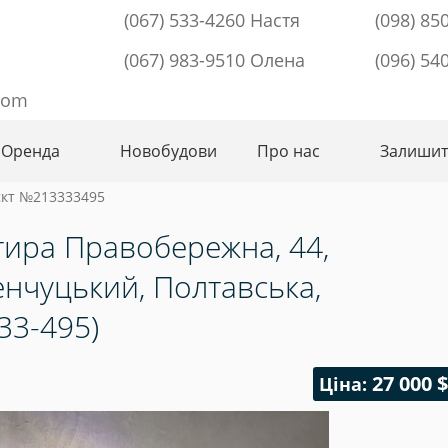
(067) 533-4260 Настя
(098) 85
(067) 983-9510 Олена
(096) 54
com
Оренда
Новобудови
Про нас
Залишит
єкт №213333495
тира Правобережна, 44,
нчуцький, Полтавська,
33-495)
27 000 $
Ціна: